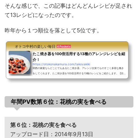
そんな感じで、この記事はどんどんレシピが足され
て13レシピになったのです。
昨年から１つ順位を落として5位です。
オトコ中村の楽しい毎日
4 Pockets
たこ焼き器を100倍活用する13種のアレンジレシピを紹
介！
https://otokonakamura.com/takoyakiki
関西の家庭ならどこにでもあるたこ焼き器、アレンジ次第でものすごく多様な働き
をしてくれます。たこ焼き器を100倍活用する13種のレシピをご紹介します。【目
次】１．たこ焼き器で焼売（シュウマイ）２．たこ焼き器でレアチーズケーキ３．
たこ焼き器でプチケーキ４．たこ焼き器で爽やかグレープフルーツゼリー５．たこ
焼き器でミックスベリーのゼリー６．たこ焼き器でホットケーキ７．たこ焼き器で
あんこ入りホットケーキ８．たこ焼き器でベーコン＆チーズ焼きおにぎり９．たこ
焼き器でシンプルに醤油焼きおにぎり１０．１１．たこ焼き...
年間PV数第６位：花桃の実を食べる
第６位：花桃の実を食べる
アップロード日：2014年9月13日