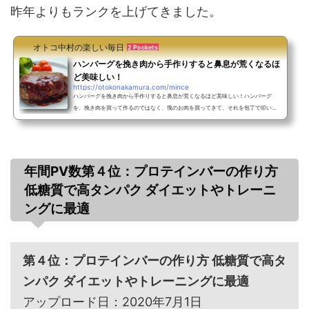
昨年よりもランクを上げてきました。
オトコ中村の楽しい毎日
2 Pockets
ハンバーグを挽き肉から手作りすると鼻息が荒くなるほ
ど美味しい！
https://otokonakamura.com/mince
ハンバーグを挽き肉から手作りすると鼻息が荒くなるほど美味しい！ハンバーグ
を、挽き肉を買って作るのではなく、塊のお肉を買ってきて、それを包丁で叩いて
自分で挽き肉にして作ります。最近の流行りでは、簡単レシピとか手抜きレシピと
いったものが流行りかもしれないけど、全くその逆を行くレシピとなってます。し
かし、手間暇時間労力かかりますが、その分絶対に美味しいですよ。作り方のコツ
とか細かいことは作りながら説明していきます。では、作っていきましょう。【目
次】１．挽肉から作るハンバーグの材料２．ハンバーグに使...
年間PV数第４位：プロテインバーの作り方
低糖質で高タンパク ダイエットやトレーニ
ングに最適
第４位：プロテインバーの作り方 低糖質で高タ
ンパク ダイエットやトレーニングに最適
アップロード日：2020年7月1日