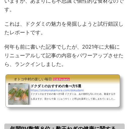
いますが、あまりにも不思議で個性的な食材なので
す。
これは、ドクダミの魅力を発掘しようと試行錯誤し
たレポートです。
何年も前に書いた記事でしたが、2021年に大幅に
リニューアルして記事の内容をパワーアップさせた
ら、ランクインしました。
オトコ中村の楽しい毎日
538 Pockets
ドクダミのおすすめの食べ方5選
https://otokonakamura.com/dokudami
ドクダミのおすすめの食べ方5選 ドクダミは、あの独特な匂いのため、敬遠する方
も居ますが、昔から十薬（じゅうやく）と呼ばれ薬草として親しまれていました。
また、ベトナムでは食材として食べられています。今回は、これを食材として注目
したいと思います。ドクダミは、あの匂いのために、扱いを間違うと、とんでもな
くマズイ料理になるでしょう。しかし、上手に使いこなすと食材としてとても個性
的な魅力を発揮します。どうしても匂いがダメで食べる事ができないという方も、
お茶にすれば飲めるはずです。ドクダミ茶も健康効果が期...
年間PV数第８位：酢玉ねぎの健康に関する