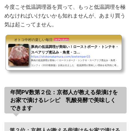
今度こそ低温調理器を買って、もっと低温調理を極
めなければいけないかも知れませんが、あまり買う
気は起こってません。
オトコ中村の楽しい毎日
34 Pockets
豚肉の低温調理が美味い！ローストポーク・トンテキ・
スペアリブ煮込み・角煮・コ...
https://otokonakamura.com/lowtemper03
豚肉の低温調理が美味い！ローストポーク・トンテキ・スペアリブ煮込み・角煮・
コンフィ（2020最新版）以前お伝えした 低温調理が美味しい理由を化学的に考察
する の理論を踏まえて豚肉を調理してみます。その記事を、お読みでない方に結
論だけお伝えします。【前回の結論】60～66℃の範囲で24時間くらい低温調理す
れば、だいたいどんな肉でも柔らかく美味しく調理できる。詳しく知りたい方は以
下の記事を読んでくださいね。https://otokonakamura.com/lowtemper02/【目
次】１．低温調理の温度キープについて２．豚肉の食中毒リスク回...
年間PV数第２位：京都人が教える柴漬けを
お家で漬けるレシピ 乳酸発酵で美味しく
できます
第２位：京都人が教える柴漬けをお家で漬ける