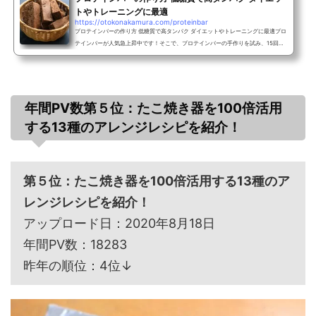
トやトレーニングに最適
https://otokonakamura.com/proteinbar
プロテインバーの作り方 低糖質で高タンパク ダイエットやトレーニングに最適プロ
テインバーが人気急上昇中です！そこで、プロテインバーの手作りを試み、15回の
試作を経て、やっとの事で美味しく簡単なレシピが完成しました。なかなか美味し
く作ることが難しかったですが、とうとう出来ましたよ。今回は自信作ですよ。美
味しいだけでなく、低糖質で高タンパク質です。これならば、ダイエットにも、ア
スリートにも、私のような普通の人間にも健康的な間食として食べることができる
でしょう。https://www.youtube.com/watch?v=oOZwZ9C6N...
年間PV数第５位：たこ焼き器を100倍活用
する13種のアレンジレシピを紹介！
第５位：たこ焼き器を100倍活用する13種のア
レンジレシピを紹介！
アップロード日：2020年8月18日
年間PV数：18283
昨年の順位：4位↓