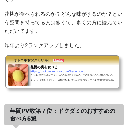
花桃が食べられるのか？どんな味がするのか？とい
う疑問を持ってる人は多くて、多くの方に読んでい
ただいてます。
昨年より2ランクアップしました。
オトコ中村の楽しい毎日
1 Pocket
花桃の実を食べる
https://otokonakamura.com/hanamomo
これは、家から歩いて３分ほどの所にあるビルの、小さな植え込みに桃の木があり
まして、それの実です。この桃の木は、春にこのようなマーブル模様の綺麗な花を
咲かせます。そして９月に入った頃に、実がボトボトと落ちて、道を汚していま
す。せっかく実ったのに、道を汚すだけの運命なんて可哀相じゃありませんか。何
とか有効に利用できないかと思い、試しに１つ、もぎ取ってきました。一般には、
綺麗な花を咲かせる花桃の実は、食べられないと言われております。けど私は、同
じ桃なのだから、食べられるのではないだろうか？と疑って...
年間PV数第７位：ドクダミのおすすめの
食べ方5選