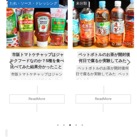
たれ・ソース・ドレッシング
未分類
2026/7/20
2026/7/25
市販トマトケチャップはジャ
ペットボトルのお茶が開封後
ンクフードなのか？5種を食べ
何日で腐るか実験してみた
比べてみた結果分かったこと
ペットボトルのお茶が開封後何
日で腐るか実験してみた ペット
市販トマトケチャップはジャン
ボトルӗ ...
クフードなのか？5種を食べ比べ
てみたಈ ...
ReadMore
ReadMore