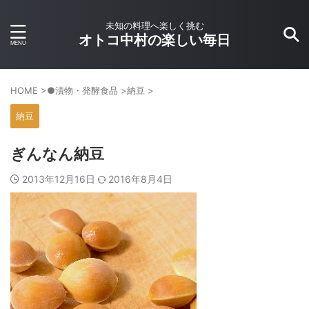
未知の料理へ楽しく挑む
オトコ中村の楽しい毎日
HOME
>
●漬物・発酵食品
>
納豆
>
納豆
ぎんなん納豆
2013年12月16日
2016年8月4日