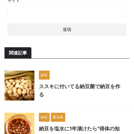
サイト
関連記事
納豆
ススキに付いてる納豆菌で納豆を作
る
納豆
醤油系
納豆を塩水に1年漬けたら"得体の知