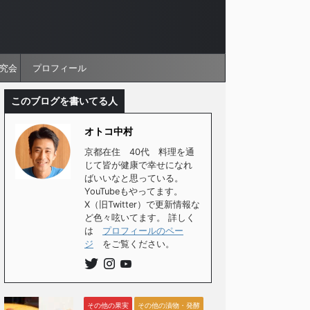
究会
プロフィール
このブログを書いてる人
オトコ中村
京都在住 40代 料理を通
じて皆が健康で幸せになれ
ばいいなと思っている。
YouTubeもやってます。
X（旧Twitter）で更新情報な
ど色々呟いてます。 詳しく
は
プロフィールのペー
ジ
をご覧ください。
その他の果実
その他の漬物・発酵