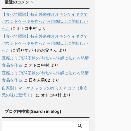
最近のコメント
【食べて駆除】特定外来種オオキンケイギクで
パウンドケーキを作ったら想像以上に美味しか
った
に
オトコ中村
より
【食べて駆除】特定外来種オオキンケイギクで
パウンドケーキを作ったら想像以上に美味しか
った
に
通りすがりのお父さん
より
豆腐よう 琉球王朝の時代から沖縄に伝わる発酵
食品を作る
に
オトコ中村
より
豆腐よう 琉球王朝の時代から沖縄に伝わる発酵
食品を作る
に
日本人男02
より
自家製トマトケチャップの作り方とコツ（別次
元の味に驚愕！）
に
オトコ中村
より
ブログ内検索(Search in blog)