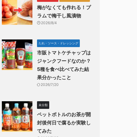
梅がなくても作れる！プ
ラムで梅干し風漬物
2026/8/4
たれ・ソース・ドレッシング
市販トマトケチャップは
ジャンクフードなのか？
5種を食べ比べてみた結
果分かったこと
2026/7/20
未分類
ペットボトルのお茶が開
封後何日で腐るか実験し
てみた