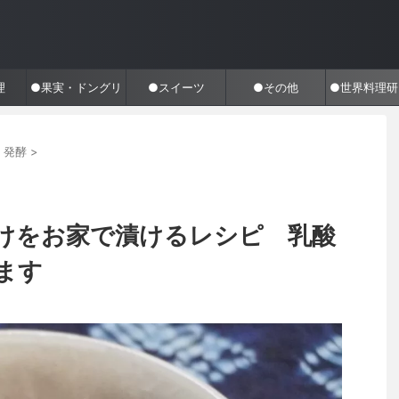
理
●果実・ドングリ
●スイーツ
●その他
●世界料理研
・発酵
>
けをお家で漬けるレシピ 乳酸
ます