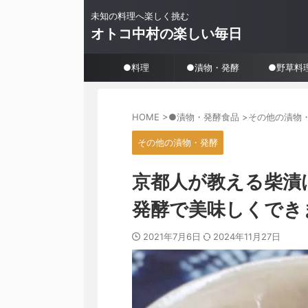
未知の料理へ楽しく挑む
オトコ中村の楽しい毎日
●料理
●漬物・発酵
●野草料
HOME
>
●漬物・発酵食品
>
その他の漬物
その他の漬物・発酵
京都人が教える柴漬
発酵で美味しくでき
2021年7月6日
2024年11月27日