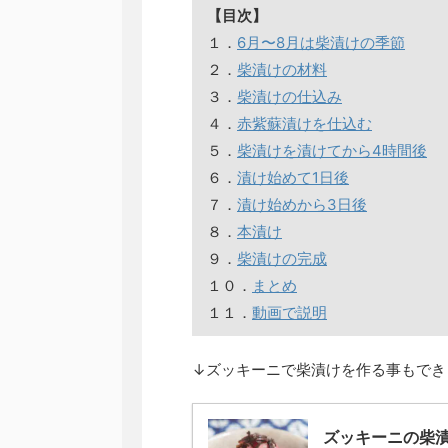
【目次】
１．
6月〜8月は柴漬けの季節
２．
柴漬けの材料
３．
柴漬けの仕込み
４．
赤紫蘇漬けを仕込む
５．
柴漬けを漬けてから4時間後
６．
漬け始めて1日後
７．
漬け始めから3日後
８．
本漬け
９．
柴漬けの完成
１０．
まとめ
１１．
動画で説明
↓ズッキーニで柴漬けを作る事もでき
ズッキーニの柴