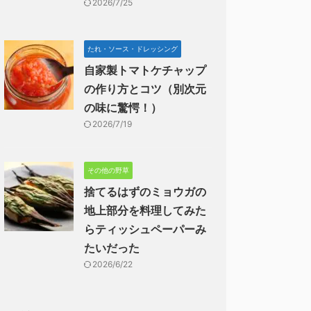
2026/7/25
たれ・ソース・ドレッシング
自家製トマトケチャップ
の作り方とコツ（別次元
の味に驚愕！）
2026/7/19
その他の野草
捨てるはずのミョウガの
地上部分を料理してみた
らティッシュペーパーみ
たいだった
2026/6/22