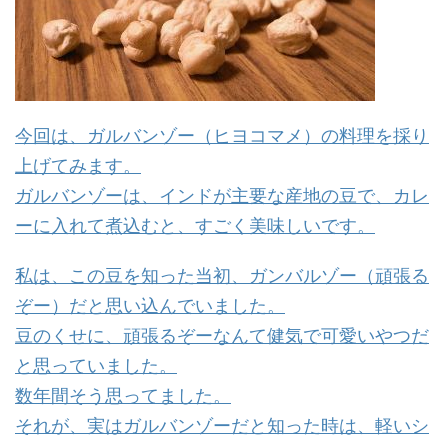
今回は、ガルバンゾー（ヒヨコマメ）の料理を採り
上げてみます。
ガルバンゾーは、インドが主要な産地の豆で、カレ
ーに入れて煮込むと、すごく美味しいです。
私は、この豆を知った当初、ガンバルゾー（頑張る
ぞー）だと思い込んでいました。
豆のくせに、頑張るぞーなんて健気で可愛いやつだ
と思っていました。
数年間そう思ってました。
それが、実はガルバンゾーだと知った時は、軽いシ