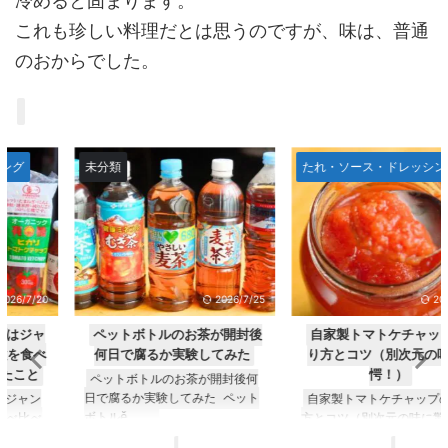
冷めると固まります。
これも珍しい料理だとは思うのですが、味は、普通
のおからでした。
未分類
たれ・ソース・ドレッシング
2026/7/25
2026/7/19
ペットボトルのお茶が開封後
自家製トマトケチャップの作
何日で腐るか実験してみた
り方とコツ（別次元の味に驚
愕！）
ペットボトルのお茶が開封後何
日で腐るか実験してみた ペット
自家製トマトケチャップの作り
ボトルӗ ...
方とコツ（別次元の味に驚愕！）
今回ӗ ...