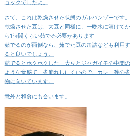
ョックでしたよ。
さて、これは乾燥させた状態のガルバンゾーです。
乾燥させた豆は、大豆と同様に、一晩水に漬けてか
ら1時間くらい茹でる必要があります。
茹でるのが面倒なら、茹でた豆の缶詰なども利用す
ると良いでしょう。
茹でるとホクホクした、大豆とジャガイモの中間の
ような食感で、煮崩れしにくいので、カレー等の煮
物に向いています。
意外と和食にも合います。