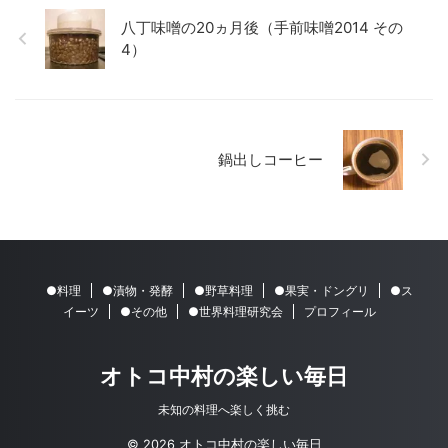
八丁味噌の20ヵ月後（手前味噌2014 その
4）
鍋出しコーヒー
●料理
●漬物・発酵
●野草料理
●果実・ドングリ
●ス
イーツ
●その他
●世界料理研究会
プロフィール
オトコ中村の楽しい毎日
未知の料理へ楽しく挑む
© 2026 オトコ中村の楽しい毎日