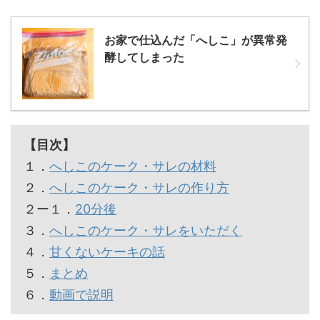
お家で仕込んだ「へしこ」が異常発
酵してしまった
【目次】
１．
へしこのケーク・サレの材料
２．
へしこのケーク・サレの作り方
２ー１．
20分後
３．
へしこのケーク・サレをいただく
４．
甘くないケーキの話
５．
まとめ
６．
動画で説明