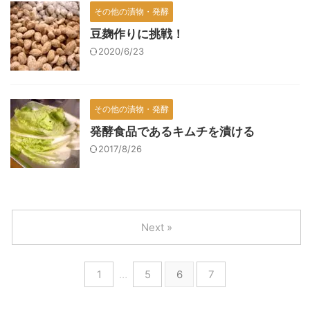
その他の漬物・発酵
豆麹作りに挑戦！
2020/6/23
その他の漬物・発酵
発酵食品であるキムチを漬ける
2017/8/26
Next »
1
…
5
6
7