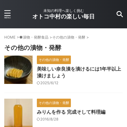
未知の料理へ楽しく挑む
オトコ中村の楽しい毎日
HOME
>
●漬物・発酵食品
>
その他の漬物・発酵
>
その他の漬物・発酵
その他の漬物・発酵
美味しい奈良漬を漬けるには1年半以上
漬けましょう
2025/6/12
その他の漬物・発酵
みりんを作る 完成そして料理編
2016/8/28