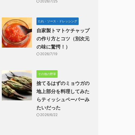
2026/7/25
たれ・ソース・ドレッシング
自家製トマトケチャップ
の作り方とコツ（別次元
の味に驚愕！）
2026/7/19
その他の野草
捨てるはずのミョウガの
地上部分を料理してみた
らティッシュペーパーみ
たいだった
2026/6/22