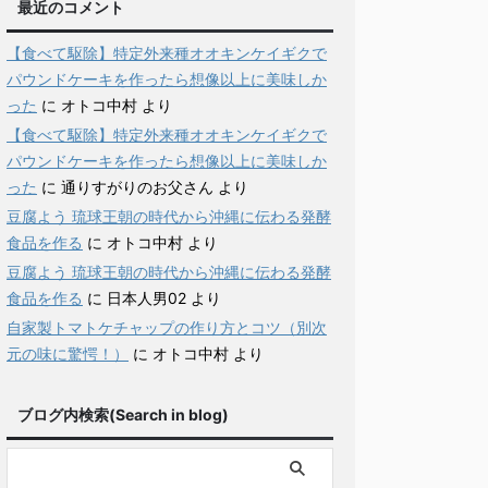
最近のコメント
【食べて駆除】特定外来種オオキンケイギクで
パウンドケーキを作ったら想像以上に美味しか
った
に
オトコ中村
より
【食べて駆除】特定外来種オオキンケイギクで
パウンドケーキを作ったら想像以上に美味しか
った
に
通りすがりのお父さん
より
豆腐よう 琉球王朝の時代から沖縄に伝わる発酵
食品を作る
に
オトコ中村
より
豆腐よう 琉球王朝の時代から沖縄に伝わる発酵
食品を作る
に
日本人男02
より
自家製トマトケチャップの作り方とコツ（別次
元の味に驚愕！）
に
オトコ中村
より
ブログ内検索(Search in blog)