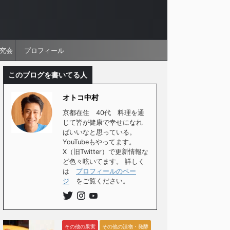
究会
プロフィール
このブログを書いてる人
オトコ中村
京都在住 40代 料理を通
じて皆が健康で幸せになれ
ばいいなと思っている。
YouTubeもやってます。
X（旧Twitter）で更新情報な
ど色々呟いてます。 詳しく
は
プロフィールのペー
ジ
をご覧ください。
その他の果実
その他の漬物・発酵