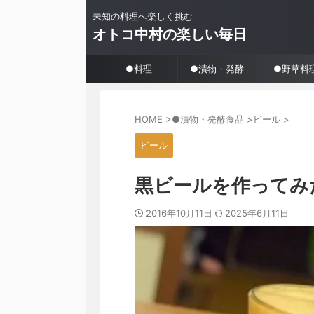
未知の料理へ楽しく挑む
オトコ中村の楽しい毎日
●料理
●漬物・発酵
●野草料
HOME
>
●漬物・発酵食品
>
ビール
>
ビール
黒ビールを作ってみ
2016年10月11日
2025年6月11日