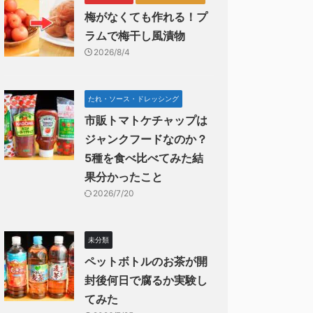
梅がなくても作れる！プ
ラムで梅干し風漬物
2026/8/4
たれ・ソース・ドレッシング
市販トマトケチャップは
ジャンクフードなのか？
5種を食べ比べてみた結
果分かったこと
2026/7/20
未分類
ペットボトルのお茶が開
封後何日で腐るか実験し
てみた