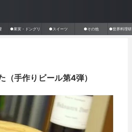
理
●果実・ドングリ
●スイーツ
●その他
●世界料理研
た（手作りビール第4弾）