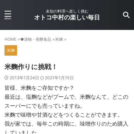
未知の料理へ楽しく挑む
オトコ中村の楽しい毎日
HOME
>
●漬物・発酵食品
>
米麹
>
米麹
米麴作りに挑戦！
2013年1月24日
2021年1月15日
皆様、米麴をご存知ですか？
最近は、塩麴などがブームで、米麴なんて、どこの
スーパーにでも売っていますね。
米麴で味噌や甘酒などをつくることができます。
我が家では、毎年この時期に、味噌作りのため購入
していました。