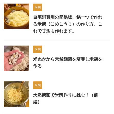
米麹
自宅消費用の簡易版、鍋一つで作れ
る米麹（こめこうじ）の作り方。こ
れで甘酒も作れます。
米麹
米ぬかから天然麹菌を培養し米麹を
作る
米麹
天然麹菌で米麹作りに挑む！（前
編）