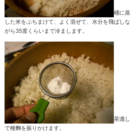
桶に蒸
した米をぶちまけて、よく混ぜて、水分を飛ばしな
がら35度くらいまで冷まします。
茶漉し
で種麴を振りかけます。