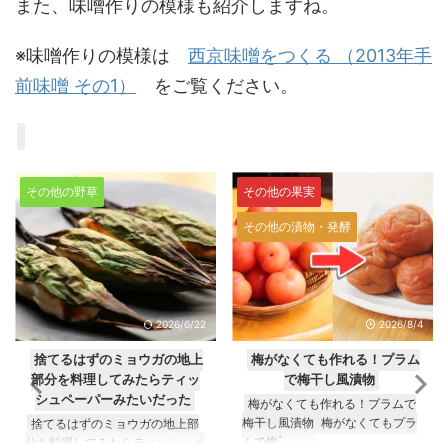
また、味噌作りの模様も紹介しますね。
※味噌作りの模様は
西京味噌をつくる （2013年手
前味噌 その1）
をご覧ください。
その他の果実
たれ・ソース・ドレッシング
その他の漬物・発酵
2026/8/4
2026/7/20
梅がなくても作れる！プラム
市販トマトケチャップはジャ
で梅干し風漬物
ンクフードなのか？5種を食べ
比べてみた結果分かったこと
梅がなくても作れる！プラムで
梅干し風漬物 梅がなくてもプラ
市販トマトケチャップはジャン
ムで梅ॱ ...
クフードなのか？5種を食べ比べ