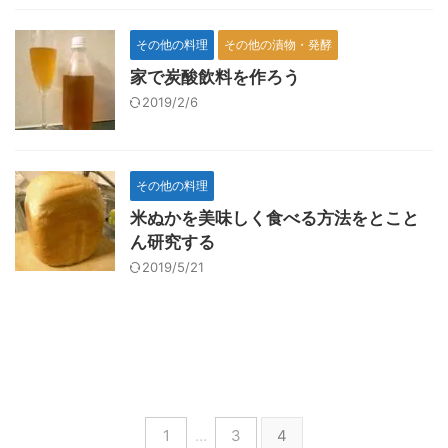
その他の料理
その他の漬物・発酵
家で炭酸飲料を作ろう
2019/2/6
その他の料理
米ぬかを美味しく食べる方法をとこと
ん研究する
2019/5/21
1
…
3
4