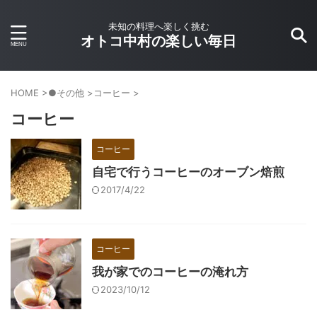
未知の料理へ楽しく挑む
オトコ中村の楽しい毎日
HOME
>
●その他
>
コーヒー
>
コーヒー
コーヒー
自宅で行うコーヒーのオーブン焙煎
2017/4/22
コーヒー
我が家でのコーヒーの淹れ方
2023/10/12