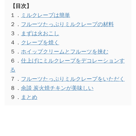
【目次】
１．
ミルクレープは簡単
２．
フルーツたっぷりミルクレープの材料
３．
まずは火おこし
４．
クレープを焼く
５．
ホイップクリームとフルーツを挟む
６．
仕上げにミルクレープをデコレーションす
る
７．
フルーツたっぷりミルクレープをいただく
８．
余談 炭火焼チキンが美味しい
９．
まとめ