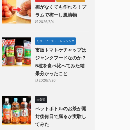
梅がなくても作れる！プ
ラムで梅干し風漬物
2026/8/4
たれ・ソース・ドレッシング
市販トマトケチャップは
ジャンクフードなのか？
5種を食べ比べてみた結
果分かったこと
2026/7/20
未分類
ペットボトルのお茶が開
封後何日で腐るか実験し
てみた