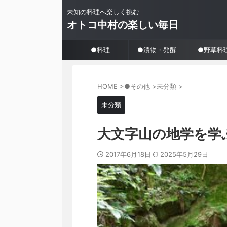
未知の料理へ楽しく挑む
オトコ中村の楽しい毎日
●料理
●漬物・発酵
●野草料
HOME
>
●その他
>
未分類
>
未分類
大文字山の地学を学
2017年6月18日
2025年5月29日