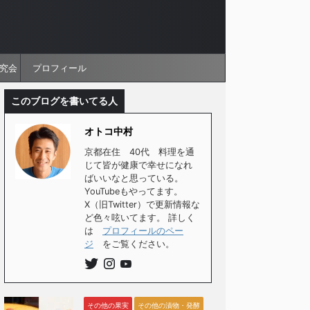
究会
プロフィール
このブログを書いてる人
オトコ中村
京都在住 40代 料理を通
じて皆が健康で幸せになれ
ばいいなと思っている。
YouTubeもやってます。
X（旧Twitter）で更新情報な
ど色々呟いてます。 詳しく
は
プロフィールのペー
ジ
をご覧ください。
その他の果実
その他の漬物・発酵