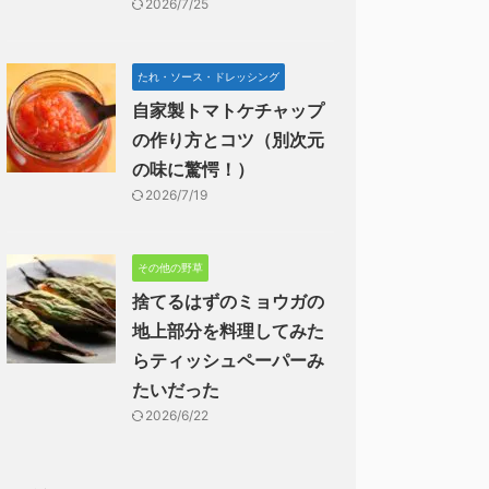
2026/7/25
たれ・ソース・ドレッシング
自家製トマトケチャップ
の作り方とコツ（別次元
の味に驚愕！）
2026/7/19
その他の野草
捨てるはずのミョウガの
地上部分を料理してみた
らティッシュペーパーみ
たいだった
2026/6/22