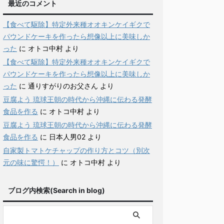
最近のコメント
【食べて駆除】特定外来種オオキンケイギクで
パウンドケーキを作ったら想像以上に美味しか
った
に
オトコ中村
より
【食べて駆除】特定外来種オオキンケイギクで
パウンドケーキを作ったら想像以上に美味しか
った
に
通りすがりのお父さん
より
豆腐よう 琉球王朝の時代から沖縄に伝わる発酵
食品を作る
に
オトコ中村
より
豆腐よう 琉球王朝の時代から沖縄に伝わる発酵
食品を作る
に
日本人男02
より
自家製トマトケチャップの作り方とコツ（別次
元の味に驚愕！）
に
オトコ中村
より
ブログ内検索(Search in blog)