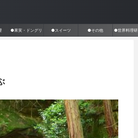
理
●果実・ドングリ
●スイーツ
●その他
●世界料理研
ぶ